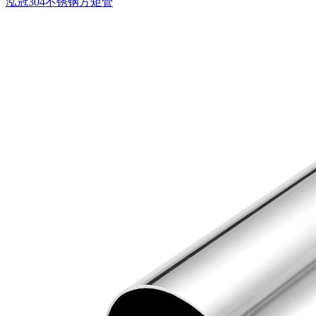
泓冠304不锈钢方矩管