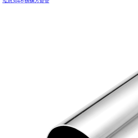
泓冠304不锈钢方矩管